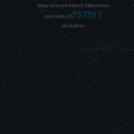
dnes sme pre našich zákazníkov
757560
porovnali už
produktov