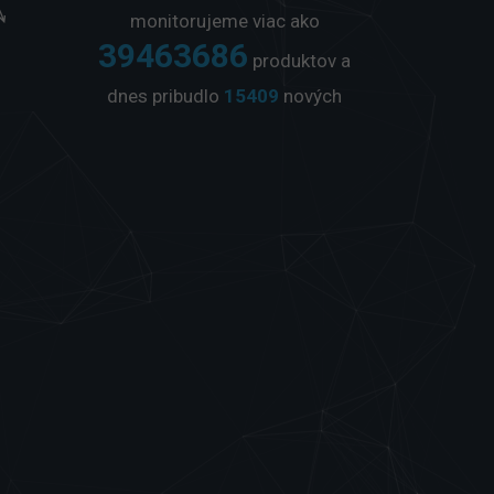
monitorujeme viac ako
39463995
produktov a
dnes pribudlo
15413
nových